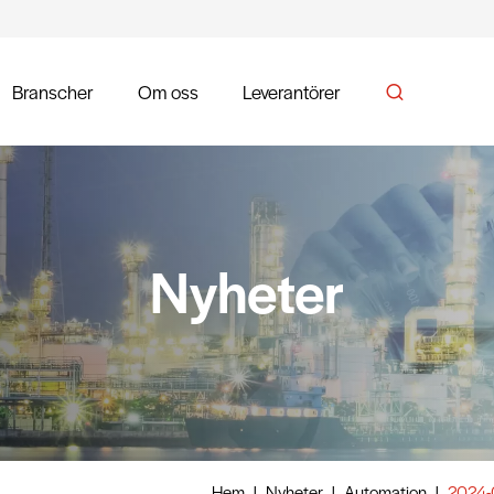
Branscher
Om oss
Leverantörer
Nyheter
Hem
|
Nyheter
|
Automation
|
2024-0