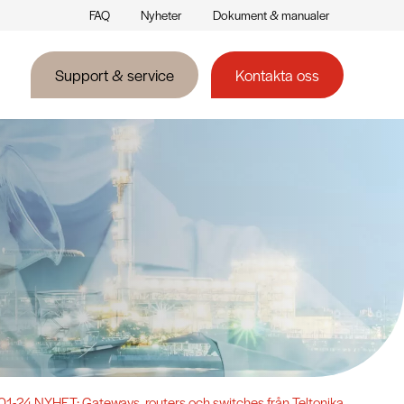
FAQ
Nyheter
Dokument & manualer
Support & service
Kontakta oss
1-24 NYHET: Gateways, routers och switches från Teltonika