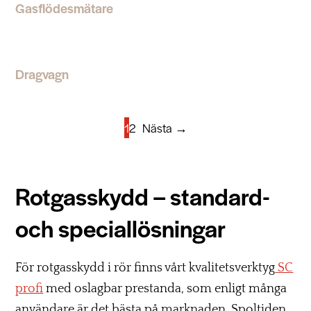
Gasflödesmätare
Dragvagn
1
2
Nästa →
Rotgasskydd – standard-
och speciallösningar
För rotgasskydd i rör finns vårt kvalitetsverktyg
SC
profi
med oslagbar prestanda, som enligt många
användare är det bästa på marknaden. Spoltiden