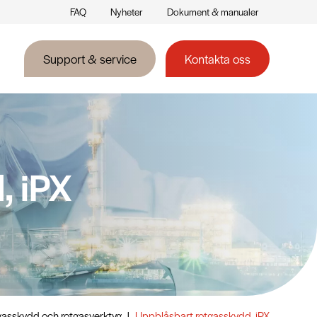
FAQ
Nyheter
Dokument & manualer
Support & service
Kontakta oss
, iPX
asskydd och rotgasverktyg
|
Uppblåsbart rotgasskydd, iPX