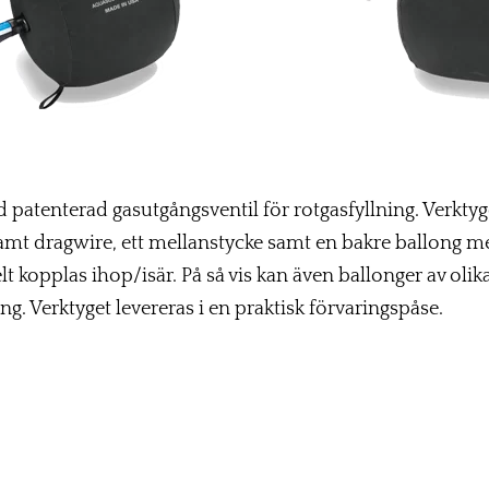
patenterad gasutgångsventil för rotgasfyllning. Verktyg
amt dragwire, ett mellanstycke samt en bakre ballong me
lt kopplas ihop/isär. På så vis kan även ballonger av o
ng. Verktyget levereras i en praktisk förvaringspåse.