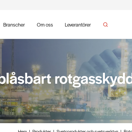
Branscher
Om oss
Leverantörer
låsbart rotgasskydd
Hem
|
Produkter
|
Svetsprodukter och svetsverktyg
|
Rotg