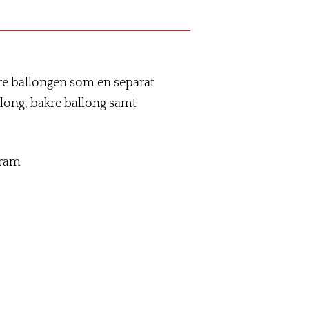
re ballongen som en separat
llong, bakre ballong samt
fram