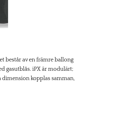
et består av en främre ballong
d gasutblås. iPX är modulärt;
lika dimension kopplas samman,