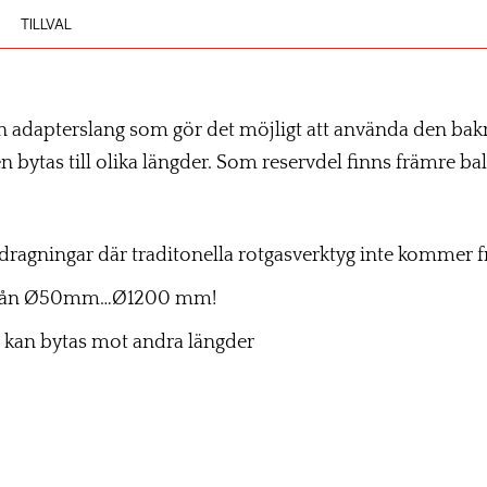
TILLVAL
n adapterslang som gör det möjligt att använda den bak
n bytas till olika längder. Som reservdel finns främre ba
ördragningar där traditonella rotgasverktyg inte kommer 
ör från Ø50mm…Ø1200 mm!
 kan bytas mot andra längder