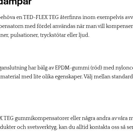
 dämpar
 behöva en TED-FLEX TEG återfinns inom exempelvis avv
nsatorn med fördel användas när man vill kompensera 
r, pulsationer, tryckstötar eller ljud.
nslutning har bälg av EPDM-gummi (röd) med nylonco
material med lite olika egenskaper. Välj mellan standard ”
 TEG gummikompensatorer eller några andra av våra 
er och svetsverktyg, kan du alltid kontakta oss så ser vi