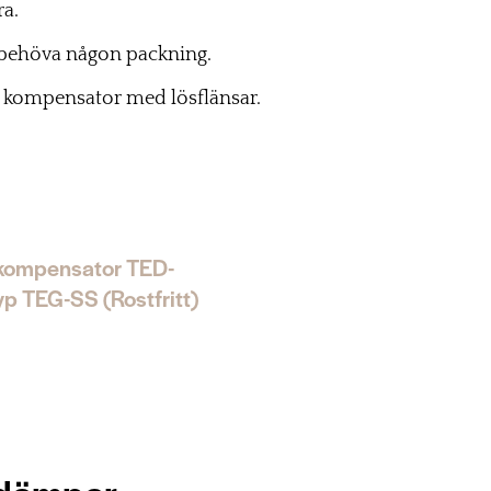
ra.
 behöva någon packning.
 kompensator med lösflänsar.
ompensator TED-
yp TEG-SS (Rostfritt)