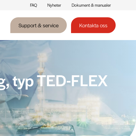
FAQ
Nyheter
Dokument & manualer
Support & service
Kontakta oss
g, typ TED-FLEX