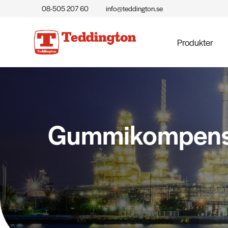
08-505 207 60
info@teddington.se
Produkter
Gummikompensat