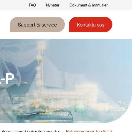
FAQ
Nyheter
Dokument & manualer
Support & service
Kontakta oss
L-P
Rotgasskydd och rotgasverktyg
|
Rotgasproppar, typ SIL-P