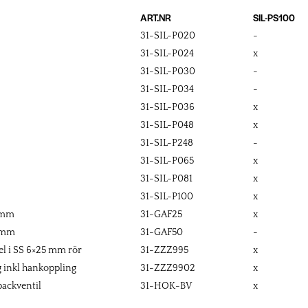
ART.NR
SIL-PS100
31-SIL-P020
-
31-SIL-P024
x
31-SIL-P030
-
31-SIL-P034
-
31-SIL-P036
x
31-SIL-P048
x
31-SIL-P248
-
31-SIL-P065
x
31-SIL-P081
x
31-SIL-P100
x
5 mm
31-GAF25
x
0 mm
31-GAF50
-
l i SS 6×25 mm rör
31-ZZZ995
x
 inkl hankoppling
31-ZZZ9902
x
ackventil
31-HOK-BV
x