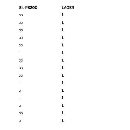
SIL-PS200
LAGER
xx
L
xx
L
xx
L
xx
L
xx
L
-
L
xx
L
xx
L
xx
L
-
L
x
L
-
L
x
L
xx
L
x
L