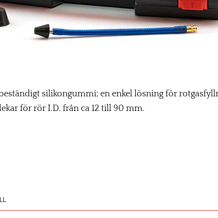
ebeständigt silikongummi; en enkel lösning för rotgasfyl
ekar för rör I.D. från ca 12 till 90 mm.
LL