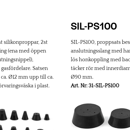
SIL-PS100
t silikonproppar, 2st
SIL-PS100, proppsats best
ing (ena med öppen
anslutningsslang med han
utningsnippel),
lös honkoppling med back
gasfördelare. Satsen
täcker rör med innerdiam
ca. Ø12 mm upp till ca.
Ø90 mm.
rvaringsväska i plast.
Art. Nr: 31-SIL-PS100