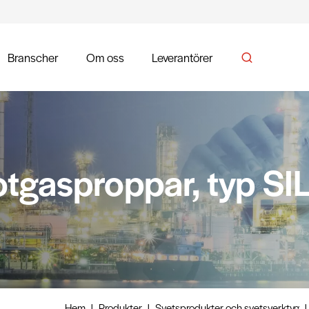
Branscher
Om oss
Leverantörer
tgasproppar, typ SI
Hem
|
Produkter
|
Svetsprodukter och svetsverktyg
|