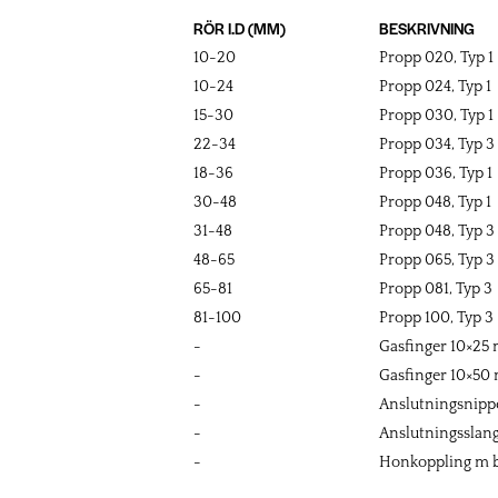
RÖR I.D (MM)
BESKRIVNING
10-20
Propp 020, Typ 1
10-24
Propp 024, Typ 1
15-30
Propp 030, Typ 1
22-34
Propp 034, Typ 3
18-36
Propp 036, Typ 1
30-48
Propp 048, Typ 1
31-48
Propp 048, Typ 3
48-65
Propp 065, Typ 3
65-81
Propp 081, Typ 3
81-100
Propp 100, Typ 3
-
Gasfinger 10×2
-
Gasfinger 10×5
-
Anslutningsnippe
-
Anslutningsslang
-
Honkoppling m b