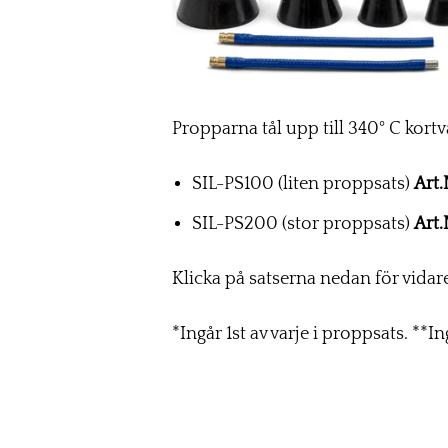
Propparna tål upp till 340° C kortv
SIL-PS100 (liten proppsats)
Art.
SIL-PS200 (stor proppsats)
Art
Klicka på satserna nedan för vidar
*Ingår 1st av varje i proppsats. **In