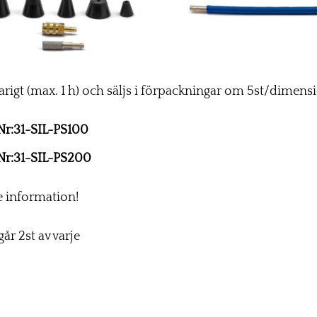
arigt (max. 1 h) och säljs i förpackningar om 5st/dimensio
Nr:31-SIL-PS100
.Nr:31-SIL-PS200
e information!
går 2st av varje