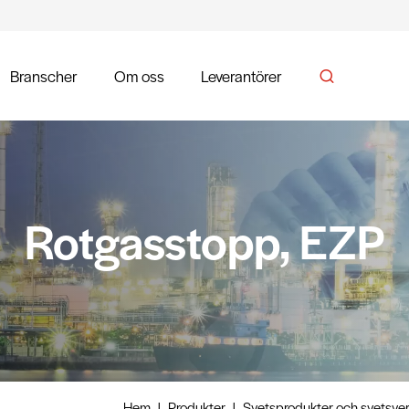
Branscher
Om oss
Leverantörer
Rotgasstopp, EZP
Hem
|
Produkter
|
Svetsprodukter och svetsver