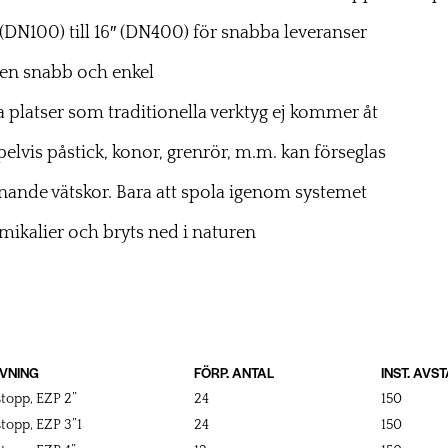
(DN100) till 16″ (DN400) för snabba leveranser
en snabb och enkel
a platser som traditionella verktyg ej kommer åt
elvis påstick, konor, grenrör, m.m. kan förseglas
iknande vätskor. Bara att spola igenom systemet
emikalier och bryts ned i naturen
VNING
FÖRP. ANTAL
INST. AVS
topp, EZP 2”
24
150
topp, EZP 3”1
24
150