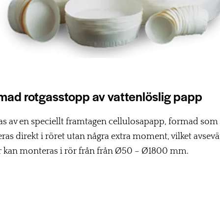
ormad rotgasstopp av vattenlöslig papp
kas av en speciellt framtagen cellulosapapp, formad som
as direkt i röret utan några extra moment, vilket avsev
r kan monteras i rör från från Ø50 – Ø1800 mm.