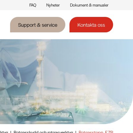
FAQ
Nyheter
Dokument & manualer
Support & service
Kontakta oss
ktyg
|
Rotgasskydd och rotgasverktyg
|
Rotgasstopp, EZP