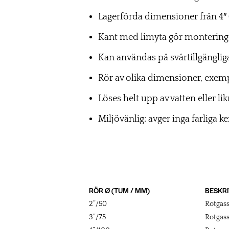
Lagerförda dimensioner från 4″ 
Kant med limyta gör montering
Kan användas på svårtillgänglig
Rör av olika dimensioner, exemp
Löses helt upp av vatten eller l
Miljövänlig; avger inga farliga k
RÖR Ø (TUM / MM)
BESKRI
2”/50
Rotgass
3”/75
Rotgass