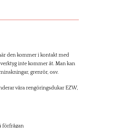
r när den kommer i kontakt med
gasverktyg inte kommer åt. Man kan
rminskningar, grenrör, osv.
menderar våra rengöringsdukar EZW,
å förfrågan