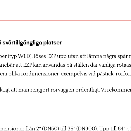
LL
vårtillgängliga platser
pper (typ WLD), löses EZP upp utan att lämna några spå
 innebär att EZP kan användas på ställen där vanliga rot
lera olika rördimensioner, exempelvis vid påstick, rörfö
viktigt att man rengjort rörväggen ordentligt. Vi rekom
mensioner från 2″ (DN50) till 36″ (DN900). Upp till 84″ p