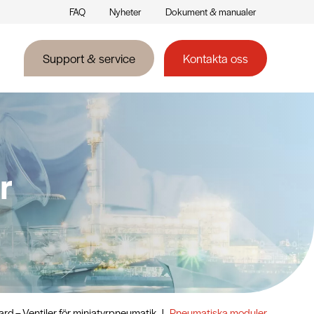
FAQ
Nyheter
Dokument & manualer
Support & service
Kontakta oss
r
ard – Ventiler för miniatyrpneumatik
|
Pneumatiska moduler