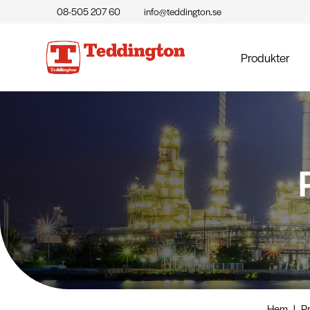
08-505 207 60
info@teddington.se
Produkter
Hem
|
P