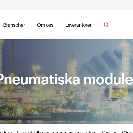
Branscher
Om oss
Leverantörer
Pneumatiska module
rodukter
|
Industriella styr- och automationssystem
|
Ventiler
|
Clipp