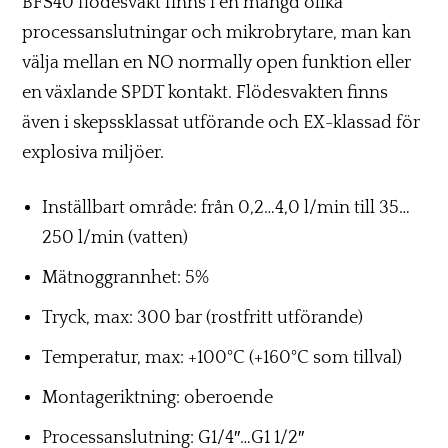
BFS40 flödesvakt finns i en mängd olika
processanslutningar och mikrobrytare, man kan
välja mellan en NO normally open funktion eller
en växlande SPDT kontakt. Flödesvakten finns
även i skepssklassat utförande och EX-klassad för
explosiva miljöer.
Inställbart område: från 0,2…4,0 l/min till 35…
250 l/min (vatten)
Mätnoggrannhet: 5%
Tryck, max: 300 bar (rostfritt utförande)
Temperatur, max: +100°C (+160°C som tillval)
Montageriktning: oberoende
Processanslutning: G1/4″…G1 1/2″