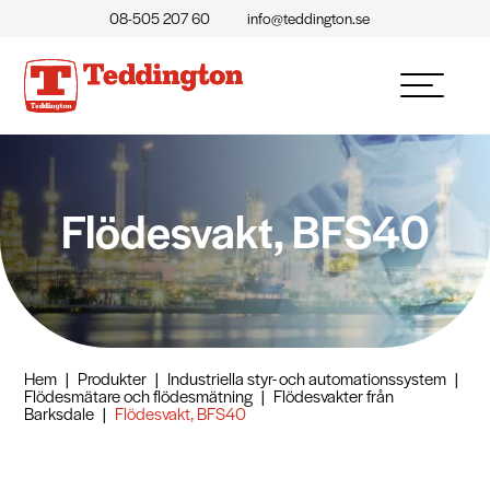
08-505 207 60
info@teddington.se
Flödesvakt, BFS40
Hem
|
Produkter
|
Industriella styr- och automationssystem
|
Flödesmätare och flödesmätning
|
Flödesvakter från
Barksdale
|
Flödesvakt, BFS40