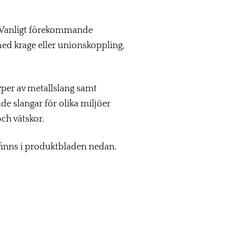
r. Vanligt förekommande
 med krage eller unionskoppling,
yper av metallslang samt
ade slangar för olika miljöer
och vätskor.
finns i produktbladen nedan.