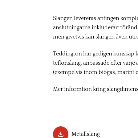
Slangen levereras antingen komple
anslutningarna inkluderar: rörände
men givetvis kan slangen även utr
Teddington har gedigen kunskap kri
teflonslang, anpassade efter varje 
(exempelvis inom biogas, marint ell
Mer informtion kring slangdimensi
Metallslang