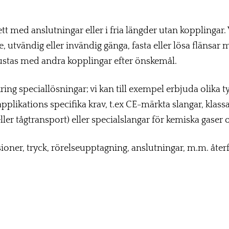
tt med anslutningar eller i fria längder utan kopplinga
, utvändig eller invändig gänga, fasta eller lösa flänsar
ustas med andra kopplingar efter önskemål.
ng speciallösningar; vi kan till exempel erbjuda olika t
applikations specifika krav, t.ex CE-märkta slangar, klass
er tågtransport) eller specialslangar för kemiska gaser 
oner, tryck, rörelseupptagning, anslutningar, m.m. åter