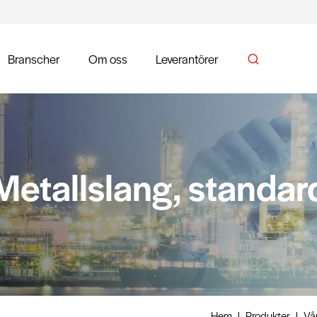
Branscher
Om oss
Leverantörer
Metallslang, standar
Hem
|
Produkter
|
Vå