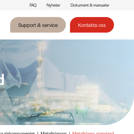
FAQ
Nyheter
Dokument & manualer
Support & service
Kontakta oss
d
ra rörkomponenter
|
Metallslangar
|
Metallslang, standard