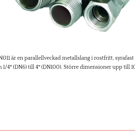
 är en parallellveckad metallslang i rostfritt, syrafast 
1/4″ (DN6) till 4″ (DN100). Större dimensioner upp till 1