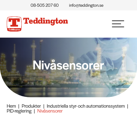
08-505 207 60
info@teddington.se
Nivåsensorer
Hem
|
Produkter
|
Industriella styr- och automationssystem
|
PID-reglering
|
Nivåsensorer