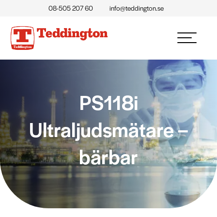
08-505 207 60
info@teddington.se
PS118i
Ultraljudsmätare –
bärbar